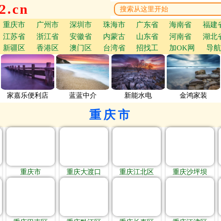
.cn
重庆市
广州市
深圳市
珠海市
广东省
海南省
福建
江苏省
浙江省
安徽省
内蒙古
山东省
河南省
湖北
新疆区
香港区
澳门区
台湾省
招找工
加OK网
导航
家嘉乐便利店
蓝蓝中介
新能水电
金鸿家装
重庆市
重庆市
重庆大渡口
重庆江北区
重庆沙坪坝