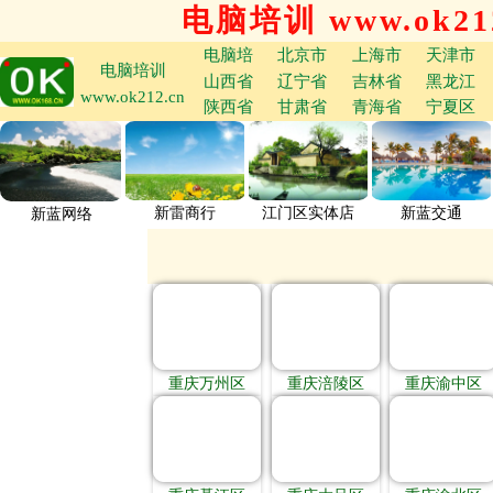
电脑培训 www.ok212
电脑培
北京市
上海市
天津市
电脑培训
山西省
辽宁省
吉林省
黑龙江
www.ok212.cn
陕西省
甘肃省
青海省
宁夏区
新雷商行
江门区实体店
新蓝交通
新蓝网络
重庆万州区
重庆涪陵区
重庆渝中区