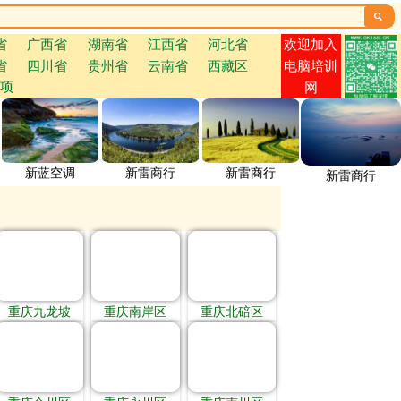

欢迎加入
省
广西省
湖南省
江西省
河北省
省
四川省
贵州省
云南省
西藏区
电脑培训
项
网
新蓝空调
新雷商行
新雷商行
新雷商行
重庆九龙坡
重庆南岸区
重庆北碚区