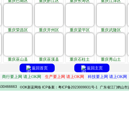
重庆巴南区
重庆黔江区
重庆长寿区
重庆江津区
重庆荣昌区
重庆开州区
重庆梁平区
重庆武隆区
重庆巫山县
重庆巫溪县
重庆石柱土
重庆秀山土
返回首页
返回主页
商行要上网 请上OK网
生产要上网 请上OK网
科技要上网 请上OK网
30466663
©OK新蓝网络 ICP备案：粤ICP备2023009931号-1
广东省江门鹤山市沙