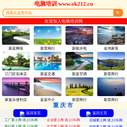
电脑培训 www.ok212.cn

欢迎加入电脑培训网
新蓝网络
新雷商行
新能水电
金鸿家装
江门区实体店
新蓝交通
新蓝空调
新雷商行
家嘉乐便利店
蓝蓝中介
新雷商行
新雷商行
重庆市
返回首页
返回主页
工厂要上网 请上OK网
企业要上网 请上OK网
店铺要上网 请上OK网
商行要上网 请上OK网
生产要上网 请上OK网
科技要上网 请上OK网