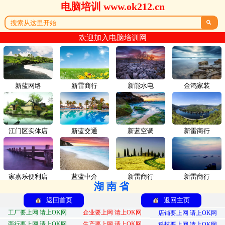
电脑培训 www.ok212.cn

欢迎加入电脑培训网
新蓝网络
新雷商行
新能水电
金鸿家装
江门区实体店
新蓝交通
新蓝空调
新雷商行
家嘉乐便利店
蓝蓝中介
新雷商行
新雷商行
湖南省
返回首页
返回主页
工厂要上网 请上OK网
企业要上网 请上OK网
店铺要上网 请上OK网
商行要上网 请上OK网
生产要上网 请上OK网
科技要上网 请上OK网