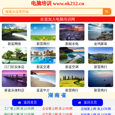
电脑培训 www.ok212.cn

欢迎加入电脑培训网
新蓝网络
新雷商行
新能水电
金鸿家装
江门区实体店
新蓝交通
新蓝空调
新雷商行
家嘉乐便利店
蓝蓝中介
新雷商行
新雷商行
湖南省
返回首页
返回主页
工厂要上网 请上OK网
企业要上网 请上OK网
店铺要上网 请上OK网
商行要上网 请上OK网
生产要上网 请上OK网
科技要上网 请上OK网