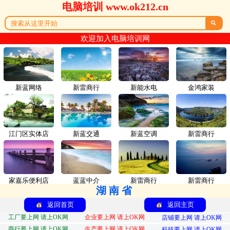
电脑培训 www.ok212.cn

欢迎加入电脑培训网
新蓝网络
新雷商行
新能水电
金鸿家装
江门区实体店
新蓝交通
新蓝空调
新雷商行
家嘉乐便利店
蓝蓝中介
新雷商行
新雷商行
湖南省
返回首页
返回主页
工厂要上网 请上OK网
企业要上网 请上OK网
店铺要上网 请上OK网
商行要上网 请上OK网
生产要上网 请上OK网
科技要上网 请上OK网