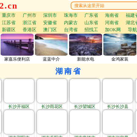
.cn
重庆市
广州市
深圳市
珠海市
广东省
海南省
福建
江苏省
浙江省
安徽省
内蒙古
山东省
河南省
湖北
新疆区
香港区
澳门区
台湾省
招找工
加OK网
导航
家嘉乐便利店
蓝蓝中介
新能水电
金鸿家装
湖南省
长沙开福区
长沙雨花区
长沙望城区
长沙长沙县