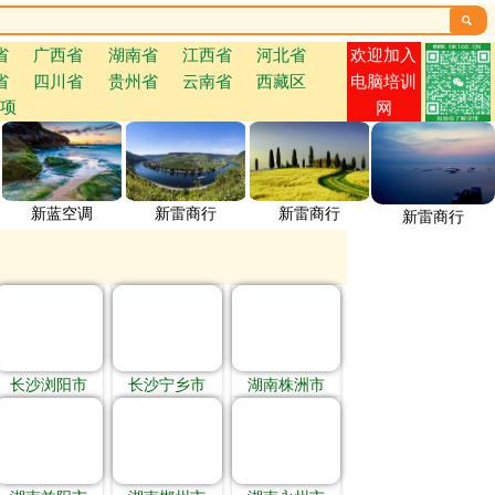

欢迎加入
省
广西省
湖南省
江西省
河北省
省
四川省
贵州省
云南省
西藏区
电脑培训
项
网
新蓝空调
新雷商行
新雷商行
新雷商行
长沙浏阳市
长沙宁乡市
湖南株洲市