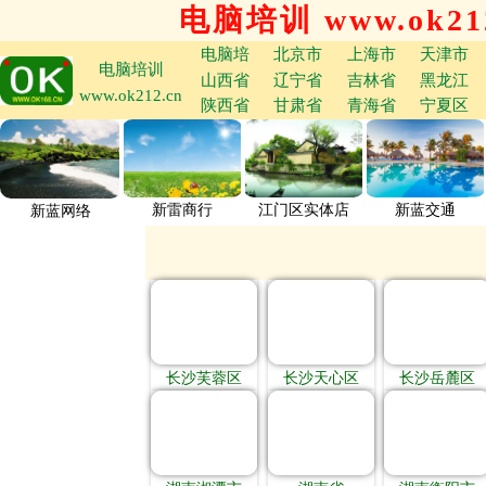
电脑培训 www.ok212
电脑培
北京市
上海市
天津市
电脑培训
山西省
辽宁省
吉林省
黑龙江
www.ok212.cn
陕西省
甘肃省
青海省
宁夏区
新雷商行
江门区实体店
新蓝交通
新蓝网络
长沙芙蓉区
长沙天心区
长沙岳麓区