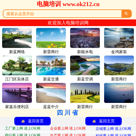
电脑培训 www.ok212.cn

欢迎加入电脑培训网
新蓝网络
新雷商行
新能水电
金鸿家装
江门区实体店
新蓝交通
新蓝空调
新雷商行
家嘉乐便利店
蓝蓝中介
新雷商行
新雷商行
四川省
返回首页
返回主页
工厂要上网 请上OK网
企业要上网 请上OK网
店铺要上网 请上OK网
商行要上网 请上OK网
生产要上网 请上OK网
科技要上网 请上OK网