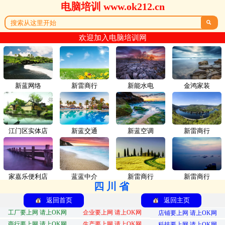
电脑培训 www.ok212.cn

欢迎加入电脑培训网
新蓝网络
新雷商行
新能水电
金鸿家装
江门区实体店
新蓝交通
新蓝空调
新雷商行
家嘉乐便利店
蓝蓝中介
新雷商行
新雷商行
四川省
返回首页
返回主页
工厂要上网 请上OK网
企业要上网 请上OK网
店铺要上网 请上OK网
商行要上网 请上OK网
生产要上网 请上OK网
科技要上网 请上OK网