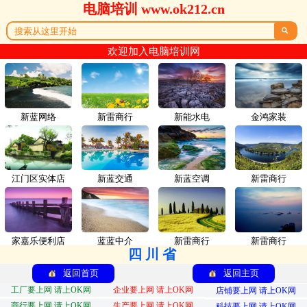
电脑培训 www.ok212.cn

欢迎加入电脑培训网
新蓝网络
新雷商行
新能水电
金鸿家装
江门区实体店
新蓝交通
新蓝空调
新雷商行
家嘉乐便利店
蓝蓝中介
新雷商行
新雷商行
四川省
返回首页
返回主页
工厂要上网 请上OK网
企业要上网 请上OK网
店铺要上网 请上OK网
商行要上网 请上OK网
生产要上网 请上OK网
科技要上网 请上OK网