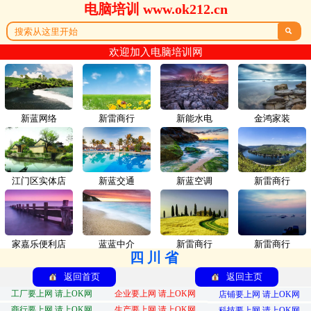
电脑培训 www.ok212.cn

欢迎加入电脑培训网
新蓝网络
新雷商行
新能水电
金鸿家装
江门区实体店
新蓝交通
新蓝空调
新雷商行
家嘉乐便利店
蓝蓝中介
新雷商行
新雷商行
四川省
返回首页
返回主页
工厂要上网 请上OK网
企业要上网 请上OK网
店铺要上网 请上OK网
商行要上网 请上OK网
生产要上网 请上OK网
科技要上网 请上OK网